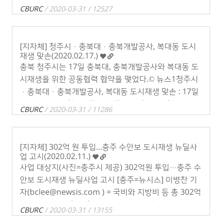
CBURC
/ 2020-03-31 / 12527
[지자체] 청주시·충북대·충북개발공사, 복대동 도시
재생 맞손(2020.02.17.)
충북 청주시는 17일 충북대, 충북개발공사와 복대동 도
시재생을 위한 공동협력 협약을 맺었다.© 뉴스1청주시
·충북대·충북개발공사, 복대동 도시재생 맞손 : 17일
도새재생 공동협약…창업 특화 거리 추진 등[청주=뉴스
CBURC
/ 2020-03-31 / 11286
1] 남궁형진 기자(nghj@news . . .
[지자체] 302억 원 투입...충주 수안보 도시재생 뉴딜사
업 고시(2020.02.11.)
사업 대상지(사진=충주시 제공) 302억원 투입…충주 수
안보 도시재생 뉴딜사업 고시​​ [충주=뉴시스] 이병찬 기
자(bclee@newsis.com ) = 국비와 지방비 등 총 302억
원을 투입하는 충북 충주 수안보 도시재생뉴딜사업이 . .
CBURC
/ 2020-03-31 / 13155
.