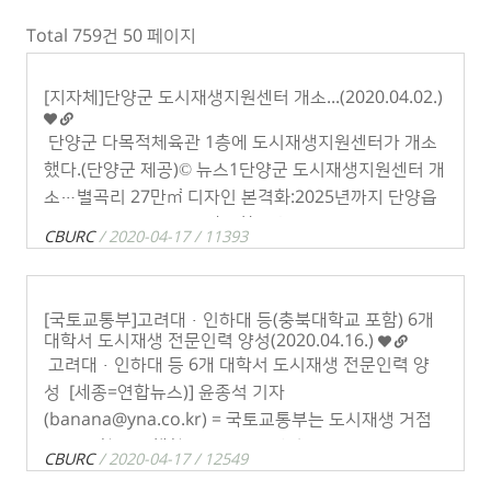
Total 759건
50 페이지
[지자체]단양군 도시재생지원센터 개소...(2020.04.02.)
단양군 다목적체육관 1층에 도시재생지원센터가 개소
했다.(단양군 제공)© 뉴스1단양군 도시재생지원센터 개
소…별곡리 27만㎡ 디자인 본격화:2025년까지 단양읍
일원 공공기능· 상권 활성화 시설 조성[단양=뉴스1]
CBURC
/ 2020-04-17 / 11393
(조영석 기자 = choys2 . . .
[국토교통부]고려대·인하대 등(충북대학교 포함) 6개
대학서 도시재생 전문인력 양성(2020.04.16.)
​ 고려대·인하대 등 6개 대학서 도시재생 전문인력 양
성 [세종=연합뉴스)] 윤종석 기자
(banana@yna.co.kr) = 국토교통부는 도시재생 거점
교육 역할을 수행할 6곳의 '도시재생 전문인력 양성 대
CBURC
/ 2020-04-17 / 12549
학'을 선정했다고 . . .