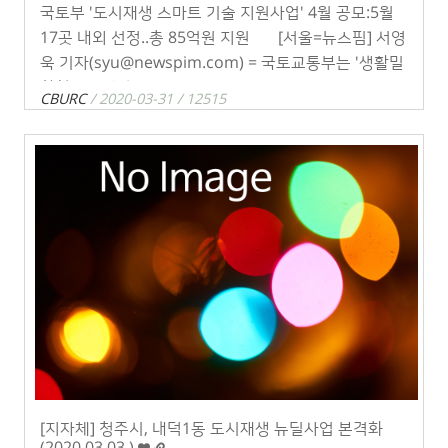
국토부 '도시재생 스마트 기술 지원사업' 4월 공모:5월
17곳 내외 선정..총 85억원 지원 [서울=뉴스핌] 서영
욱 기자(syu@newspim.com) = 국토교통부는 '생활밀
착형 도시재생 스마트기 . . .
CBURC
/ 2020-03-31 / 12515
[지자체] 청주시, 내덕1동 도시재생 뉴딜사업 본격화
(2020.03.03.)