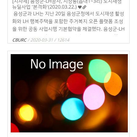
[지자체] 음성군-LH공사, 시장통(읍내1~3리) 도시재생
뉴딜사업 '본격화'(2020.03.22.)
음성군과 LH는 지난 20일 음성군청에서 도시재생 활성
화와 LH 행복주택을 포함한 주거복지 오픈 플랫폼 조성
을 위한 공동 사업시행 기본협약을 체결했다. ​​​음성군-LH
공사, 시장통(읍내1~3리) 도시재생 뉴딜사업 '본격화':
CBURC
/ 2020-03-31 / 12614
도시재생 복합 . . .