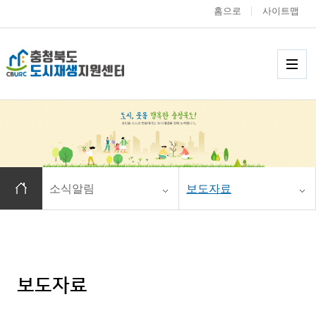
홈으로
사이트맵
충청북도 도시재생
메
홈으로 이동
소식알림
보도자료
보도자료