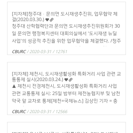
[지자체]청주대·문의면 도시재생추진위, 업무협약 체
결(2020.03.30.)
청주대 산학협력단과 문의면 도시재생추진위원회가 30
일 문의면 행정복지센터 대회의실에서 '도시재생 뉴딜
사업'의 성공적 추진을 위한 업무협약을 체결했다. /청주
대 제공 청주대·문의면 도시재생추진위, 업무협약 체
CBURC
/ 2020-03-31 / 12761
결​[중부매일]박성진 기자(hvnew . . .
[지자체] 제천시, 도시재생활성화 특화거리 사업 관련 교
통통제 실시(2020.03.24.)
▲ 제천시 전경​​제천시, 도시재생활성화 특화거리 사업
관련 교통통제 실시: 25일 밤부터 제천농협지부 및 남천
약국 앞 교차로 통제​​​[제천=국제뉴스] 김상민 기자 = 충
북 제천시가&nb . . .
CBURC
/ 2020-03-31 / 12566