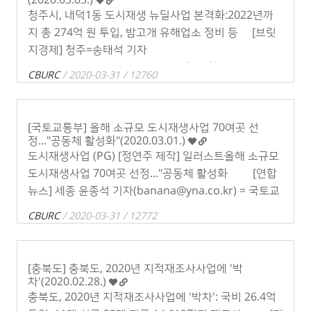
​​청주시, 내덕1동 도시재생 뉴딜사업 본격화:2022년까
지 총 274억 원 투입, 밤고개 유해업소 정비 등 [브릿
지경제] 청주=송태석 기자
(0114662001@viva100.com )= 충북 청주시가 올해 . .
CBURC
/ 2020-03-31 / 12760
.
[국토교통부] 올해 소규모 도시재생사업 70여곳 선
정..."공동체 활성화"(2020.03.01.)
도시재생사업 (PG) [정연주 제작] 일러스트올해 소규모
도시재생사업 70여곳 선정..."공동체 활성화 [연합
뉴스] 세종 윤종석 기자(banana@yna.co.kr) = 국토교
통부는 . . .
CBURC
/ 2020-03-31 / 12772
[충북도] 충북도, 2020년 지적재조사사업에 '박
차'(2020.02.28.)
​​충북도, 2020년 지적재조사사업에 '박차': 국비 26.4억