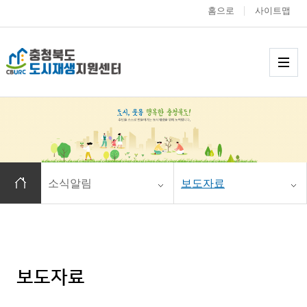
홈으로
사이트맵
충청북도 도시재생
메
홈으로 이동
소식알림
보도자료
보도자료