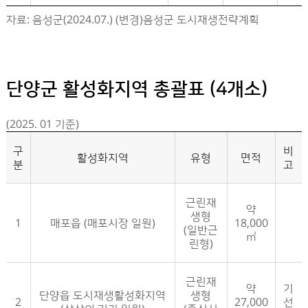
음성군 활성화지역 지정현황- 구분, 활성화지역, 유형, 면적, 비고 정보제공
자료: 음성군(2024.07.) (변경)음성군 도시재생전략계획
단양군 활성화지역 총괄표 (4개소)
(2025. 01 기준)
구
비
활성화지역
유형
면적
분
고
근린재
약
생형
1
매포읍 (매포시장 일원)
18,000
(일반근
㎡
린형)
근린재
약
기
단양읍 도시재생활성화지역
생형
2
27,000
선