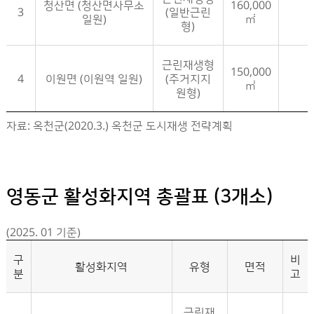
청산면 (청산면사무소
160,000
3
(일반근린
일원)
㎡
형)
근린재생형
150,000
4
이원면 (이원역 일원)
(주거지지
㎡
원형)
옥천군 활성화지역 지정현황- 구분, 활성화지역, 유형, 면적, 비고 정보제공
자료: 옥천군(2020.3.) 옥천군 도시재생 전략계획
영동군 활성화지역 총괄표 (3개소)
(2025. 01 기준)
구
비
활성화지역
유형
면적
분
고
근린재