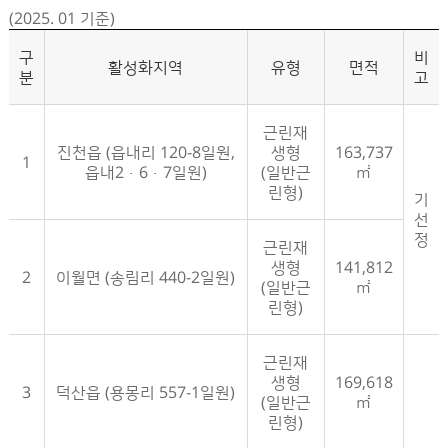
(2025. 01 기준)
구
비
활성화지역
유형
면적
분
고
근린재
진천읍 (읍내리 120-8일원,
생형
163,737
1
읍내2·6·7일원)
(일반근
㎡
린형)
기
선
정
근린재
생형
141,812
2
이월면 (송림리 440-2일원)
(일반근
㎡
린형)
근린재
생형
169,618
3
덕산읍 (용몽리 557-1일원)
(일반근
㎡
린형)