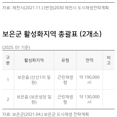
제천시 활성화지역 지정현황- 구분, 활성화지역, 유형, 면적, 비고 정보제공
자료: 제천시(2021.11.) (변경)2030 제천시 도시재생전략계획
보은군 활성화지역 총괄표 (2개소)
(2025. 01 기준)
구
비
활성화지역
유형
면적
분
고
보은읍 (산산1리 일
근린재생
약 190,000
1
원)
형
㎡
보은읍 (보은성당 일
근린재생
약 130,000
2
원)
형
㎡
보은군 활성화지역 지정현황- 구분, 활성화지역, 유형, 면적, 비고 정보제공
자료: 보은군(2021.04.) 보은군 도시재생 전략계획