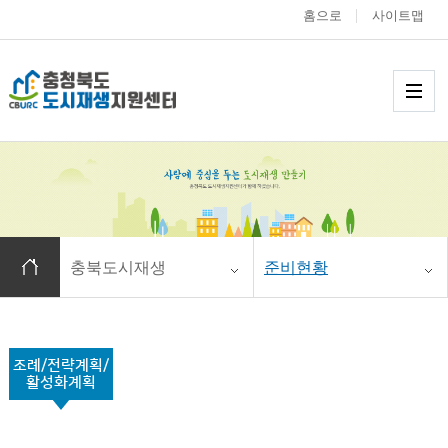
홈으로
사이트맵
충청북도 도시재생
메
홈으로 이동
충북도시재생
준비현황
조례/전략계획/
활성화계획