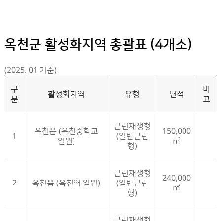
옥천군 활성화지역 총괄표 (4개소)
(2025. 01 기준)
구
비
활성화지역
유형
면적
분
고
근린재생형
옥천읍 (옥천중학교
150,000
1
(일반근린
일원)
㎡
형)
근린재생형
240,000
2
옥천읍 (옥천역 일원)
(일반근린
㎡
형)
근린재생형