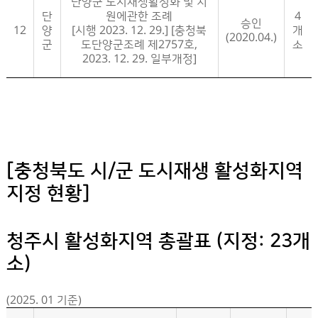
단양군 도시재생활성화 및 지
단
원에관한 조례
4
승인
12
양
[시행 2023. 12. 29.] [충청북
개
(2020.04.)
군
도단양군조례 제2757호,
소
2023. 12. 29. 일부개정]
조례/전략계획/활성화계획- 번호, 구분, 도시재생조례, 전략계획, 활성화계획 정보제공
[충청북도 시/군 도시재생 활성화지역
지정 현황]
청주시 활성화지역 총괄표 (지정: 23개
소)
(2025. 01 기준)