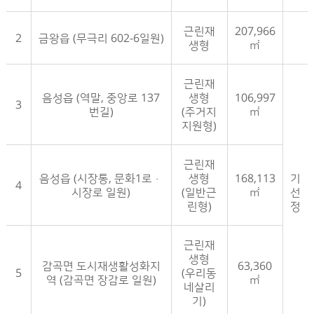
근린재
207,966
2
금왕읍 (무극리 602-6일원)
생형
㎡
근린재
음성읍 (역말, 중앙로 137
생형
106,997
3
번길)
(주거지
㎡
지원형)
근린재
음성읍 (시장통, 문화1로·
생형
168,113
기
4
시장로 일원)
(일반근
㎡
선
린형)
정
근린재
생형
감곡면 도시재생활성화지
63,360
5
(우리동
역 (감곡면 장감로 일원)
㎡
네살리
기)