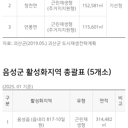
근린재생형
2
청천면
152,581㎡
기선정
(주거지지원형)
근린재생형
3
연풍면
115,601㎡
(주거지지원형)
괴산군 활성화지역 지정현황- 구분, 활성화지역, 유형, 면적, 비고 정보제공
자료: 괴산군(2019.05.) 괴산군 도시재생전략계획
음성군 활성화지역 총괄표 (5개소)
(2025. 01 기준)
구
비
활성화지역
유형
면적
분
고
음성읍 (읍내리 817-10일
근린재
314,482
1
원)
생형
㎡