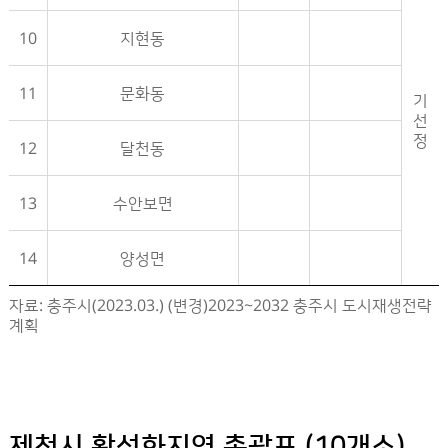
10
지현동
11
문화동
기
선
정
12
달천동
13
수안보면
14
양성면
충주시 활성화지역 지정현황- 구분, 활성화지역, 유형, 면적, 비고 정보제공
자료: 충주시(2023.03.) (변경)2023~2032 충주시 도시재생전략
계획
제천시 활성화지역 총괄표 (10개소)