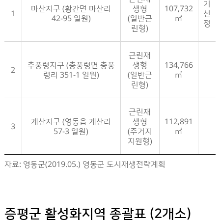
기
마산지구 (황간면 마산리
생형
107,732
1
선
42-95 일원)
(일반근
㎡
정
린형)
근린재
추풍령지구 (충풍령면 충풍
생형
134,766
2
령리 351-1 일원)
(일반근
㎡
린형)
근린재
계산지구 (영동읍 계산리
생형
112,891
3
57-3 일원)
(주거지
㎡
지원형)
영동군 활성화지역 지정현황- 구분, 활성화지역, 유형, 면적, 비고 정보제공
자료: 영동군(2019.05.) 영동군 도시재생전략계획
증평군 활성화지역 종괄표 (2개소)