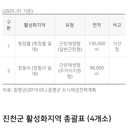
(2025. 01 기준)
구
활성화지역
유형
면적
비고
분
윗장뜰 (윗장뜰 일
근린재생형
130,000
기선
1
대)
(일반근린형)
㎡
정
근린재생형
창동리 (창동리 일
98,000
2
(주거지지원
대)
㎡
형)
증평군 활성화지역 지정현황- 구분, 활성화지역, 유형, 면적, 비고 정보제공
자료: 증평군(2019.05.) 증평군 도시재생전략계획
진천군 활성화지역 총괄표 (4개소)