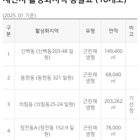
(2025. 01 기준)
구
비
활성화지역
유형
면적
분
고
신백동 (신백동203-48 일
근린재
149,400
1
원)
생형
㎡
근린재
68,040
2
동현동 (동현동 321 일원)
생형
㎡
기
근린재
203,262
3
의림동 (의림동25-24 일원)
선
생형
㎡
정
청전동A (청전동 152-9 일
근린재
78,000
4
원)
생형
㎡