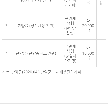
(상상의 거리 일원)
(중심시
㎡
정
가지형)
근린재
약
생형
3
단양읍 (상진시장 일원)
20,000
(일반근
㎡
린형)
근린재
약
생형
4
단양읍 (단양중학교 일원)
16,000
(중심시
㎡
가지형)
단양군 활성화지역 지정현황- 구분, 활성화지역, 유형, 면적, 비고 정보제공
자료: 단양군(2020.04.) 단양군 도시재생전략계획