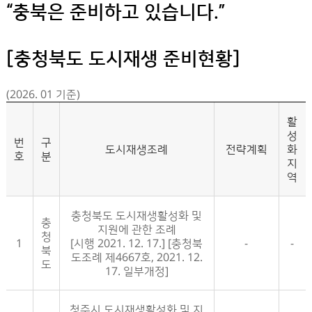
“충북은 준비하고 있습니다.”
[충청북도 도시재생 준비현황]
(2026. 01 기준)
활
성
번
구
도시재생조례
전략계획
화
호
분
지
역
충청북도 도시재생활성화 및
충
지원에 관한 조례
청
1
[시행 2021. 12. 17.] [충청북
-
-
북
도조례 제4667호, 2021. 12.
도
17. 일부개정]
청주시 도시재생활성화 및 지