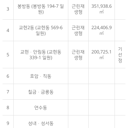
봉방동 (봉방동 194-7 일
근린재
351,938.6
3
원)
생형
㎡
교현2동 (교현동 569-6
근린재
224,406.9
4
일원)
생형
㎡
기
교현·안림동 (교현동
근린재
200,725.1
5
선
339-1 일원)
생형
㎡
정
6
호암·직동
7
칠금·금릉동
8
연수동
9
성내·성서동