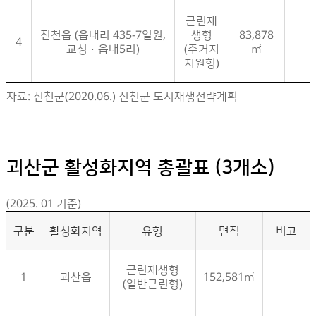
근린재
진천읍 (읍내리 435-7일원,
생형
83,878
4
교성·읍내5리)
(주거지
㎡
지원형)
증평군 활성화지역 지정현황- 구분, 활성화지역, 유형, 면적, 비고 정보제공
자료: 진천군(2020.06.) 진천군 도시재생전략계획
괴산군 활성화지역 총괄표 (3개소)
(2025. 01 기준)
구분
활성화지역
유형
면적
비고
근린재생형
1
괴산읍
152,581㎡
(일반근린형)