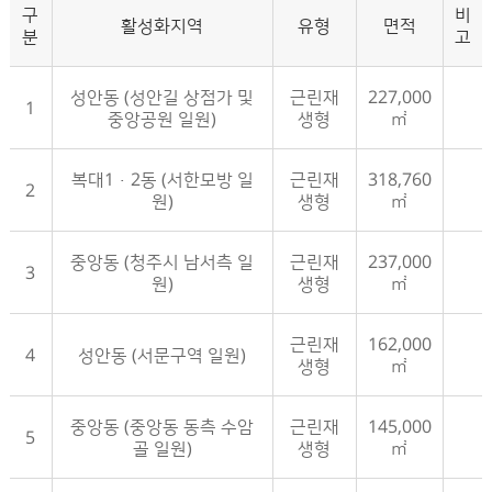
구
비
활성화지역
유형
면적
분
고
성안동 (성안길 상점가 및
근린재
227,000
1
중앙공원 일원)
생형
㎡
복대1·2동 (서한모방 일
근린재
318,760
2
원)
생형
㎡
중앙동 (청주시 남서측 일
근린재
237,000
3
원)
생형
㎡
근린재
162,000
4
성안동 (서문구역 일원)
생형
㎡
중앙동 (중앙동 동측 수암
근린재
145,000
5
골 일원)
생형
㎡