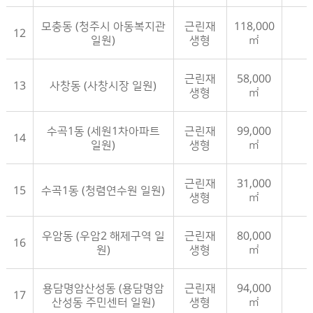
모충동 (청주시 아동복지관
근린재
118,000
12
일원)
생형
㎡
근린재
58,000
13
사창동 (사창시장 일원)
생형
㎡
수곡1동 (세원1차아파트
근린재
99,000
14
일원)
생형
㎡
근린재
31,000
15
수곡1동 (청렴연수원 일원)
생형
㎡
우암동 (우암2 해제구역 일
근린재
80,000
16
원)
생형
㎡
용담명암산성동 (용담명암
근린재
94,000
17
산성동 주민센터 일원)
생형
㎡