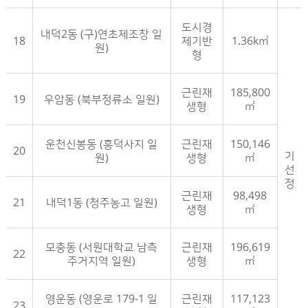
도시경
내덕2동 (구)연초제조창 일
18
제기반
1.36k㎡
원)
형
근린재
185,800
19
우암동 (북부정류소 일원)
생형
㎡
운천신봉동 (흥덕사지 일
근린재
150,146
20
기
원)
생형
㎡
선
정
근린재
98,498
21
내덕1동 (청주농고 일원)
생형
㎡
모충동 (서원대학교 남측
근린재
196,619
22
주거지역 일원)
생형
㎡
영운동 (영운로 179-1 일
근린재
117,123
23