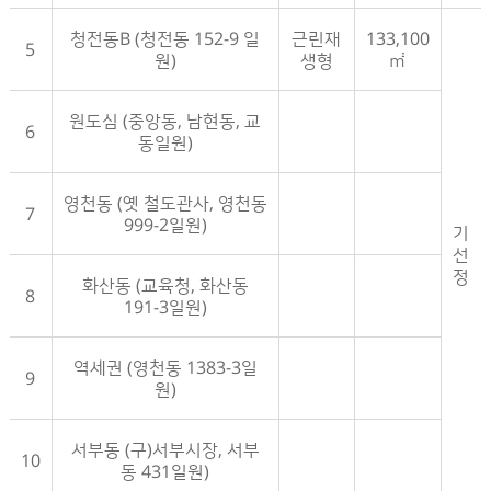
청전동B (청전동 152-9 일
근린재
133,100
5
원)
생형
㎡
원도심 (중앙동, 남현동, 교
6
동일원)
영천동 (옛 철도관사, 영천동
7
999-2일원)
기
선
정
화산동 (교육청, 화산동
8
191-3일원)
역세권 (영천동 1383-3일
9
원)
서부동 (구)서부시장, 서부
10
동 431일원)